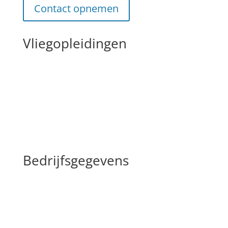
Contact opnemen
Vliegopleidingen
Private Pilot License (PPL)
Light Aircraft Pilot License (LAPL)
Commercial Pilot License (CPL)
Onze vloot
Bedrijfsgegevens
Vliegopleiding.nl
Emoeweg 1
8218 PC, Lelystad