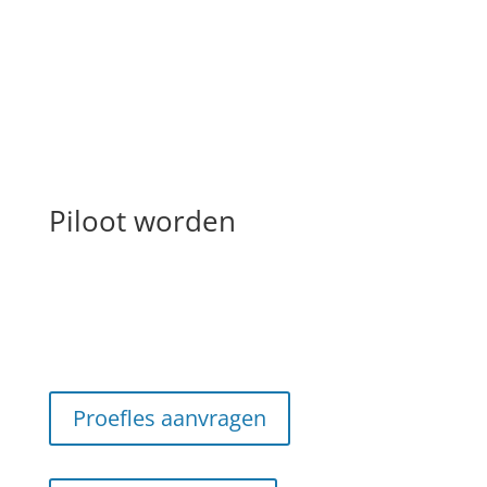
modulaire lesmethode. Dit betekent veel vrijheid: je
bepaalt zelf wanneer je de modules voor jouw
pilotenopleiding volgt.
Piloot worden
Piloot worden
Toelatingseisen
Proefles aanvragen