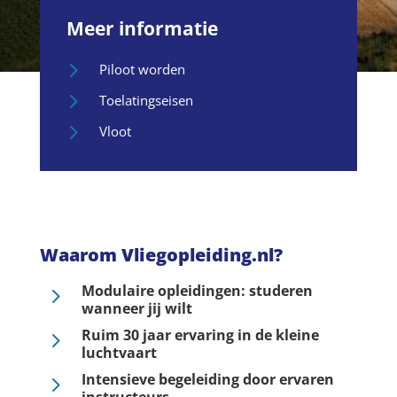
Meer informatie
5
Piloot worden
5
Toelatingseisen
5
Vloot
Waarom Vliegopleiding.nl?
Modulaire opleidingen: studeren
5
wanneer jij wilt
Ruim 30 jaar ervaring in de kleine
5
luchtvaart
Intensieve begeleiding door ervaren
5