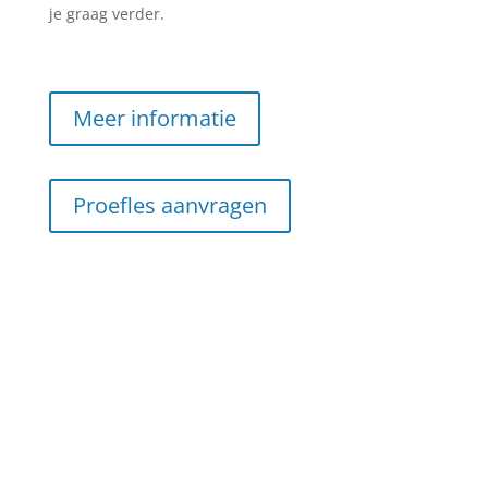
je graag verder.
Meer informatie
Proefles aanvragen
Bij Vliegopleiding.nl volg je jouw droom om piloot te
worden. Behaal jouw PPL- of LAPL-brevet via onze